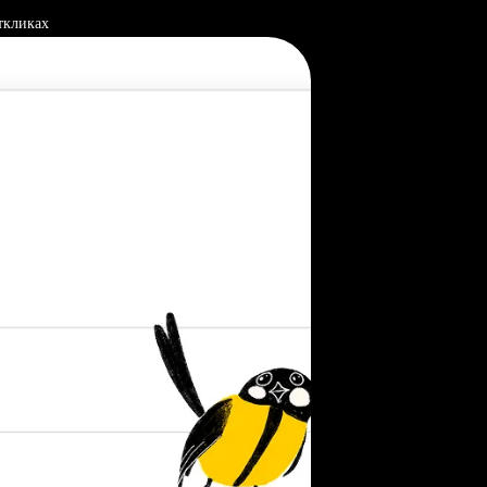
ткликах