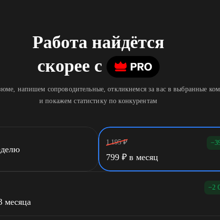
Работа найдётся
скорее
c
юме, напишем сопроводительные, откликнемся за вас в выбранные ко
и покажем статистику по конкурентам
1 195
₽
−3
еделю
799
₽
в месяц
−2 
3 месяца