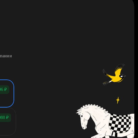
мпании
96
₽
088
₽