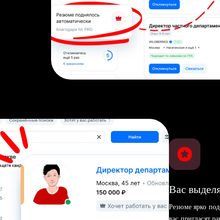
Вас выделя
Резюме ярко под
вас пригласят р