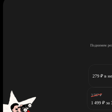
Поднимем рез
279
₽
в н
3 587
₽
1 499
₽
за 