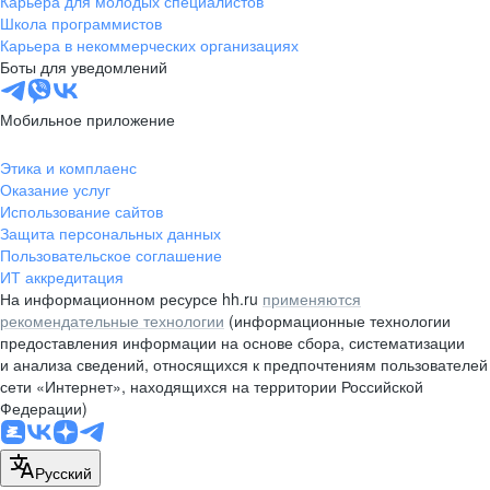
Карьера для молодых специалистов
pr@nsk.hh.ru
Школа программистов
Карьера в некоммерческих организациях
Минск
Боты для уведомлений
пр-т Дзержинского, д. 57,
10 этаж, помещение 45-1
Мобильное приложение
+375 (17)
336-03-02
Этика и комплаенс
pr@rabota.by
Оказание услуг
Использование сайтов
Алматы
Защита персональных данных
Пользовательское соглашение
пр. Абая, д. 151, БЦ Алатау,
ИТ аккредитация
12 этаж, офис 1209
На информационном ресурсе hh.ru
применяются
+7 727 232-13-13
рекомендательные технологии
(информационные технологии
pr@headhunter.com.kz
предоставления информации на основе сбора, систематизации
и анализа сведений, относящихся к предпочтениям пользователей
сети «Интернет», находящихся на территории Российской
Федерации)
Русский