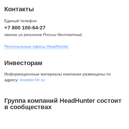
Контакты
Единый телефон
+7 800 100-64-27
звонок из регионов России бесплатный
Региональные офисы HeadHunter
Москва
Инвесторам
внутригородская территория
Информационные материалы компании размещены по
Муниципальный округ Тверской,
адресу:
investor.hh.ru
2-я Брестская ул., д. 48,
помещение 25
+7 495 974-64-27
Группа компаний HeadHunter состоит
+7 495 980-64-27
в сообществах
+7 495 134-92-24
press@hh.ru