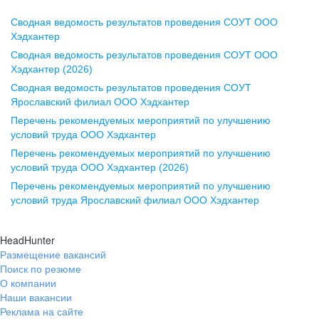
Сводная ведомость результатов проведения СОУТ ООО
Воронеж
Хэдхантер
Сводная ведомость результатов проведения СОУТ ООО
ул. Комиссаржевской, д. 10,
Хэдхантер (2026)
офис 1212
Сводная ведомость результатов проведения СОУТ
+7 473 280-05-05
Ярославский филиал ООО Хэдхантер
pr@vrn.hh.ru
Перечень рекомендуемых мероприятий по улучшению
условий труда ООО Хэдхантер
Казань
Перечень рекомендуемых мероприятий по улучшению
ул. Спартаковская, д. 2А, этаж 3,
условий труда ООО Хэдхантер (2026)
помещение 15
Перечень рекомендуемых мероприятий по улучшению
условий труда Ярославский филиал ООО Хэдхантер
+7 843 212-12-50
pr@kzn.hh.ru
HeadHunter
Размещение вакансий
Екатеринбург
Поиск по резюме
ул. Боевых Дружин, стр. 20,
О компании
5 этаж, офис 505, 521
Наши вакансии
Реклама на сайте
+7 343 226-79-99