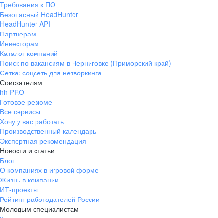
Требования к ПО
pr@ural.hh.ru
Безопасный HeadHunter
HeadHunter API
Краснодар
Партнерам
Инвесторам
ул. Янковского, д. 169, 7 этаж,
Каталог компаний
706 каб.
Поиск по вакансиям в Черниговке (Приморский край)
+7 861 205-55-57
Сетка: соцсеть для нетворкинга
pr@krd.hh.ru
Соискателям
hh PRO
Готовое резюме
Владивосток
Все сервисы
пер. Ланинский д. 4, офис 3.4
Хочу у вас работать
Производственный календарь
+7 423 202-33-28
Экспертная рекомендация
pr@dv.hh.ru
Новости и статьи
Блог
Новосибирск
О компаниях в игровой форме
Жизнь в компании
ул. Большевистская, д. 35,
ИТ-проекты
помещение 21
Рейтинг работодателей России
+7 383 207-94-64
Молодым специалистам