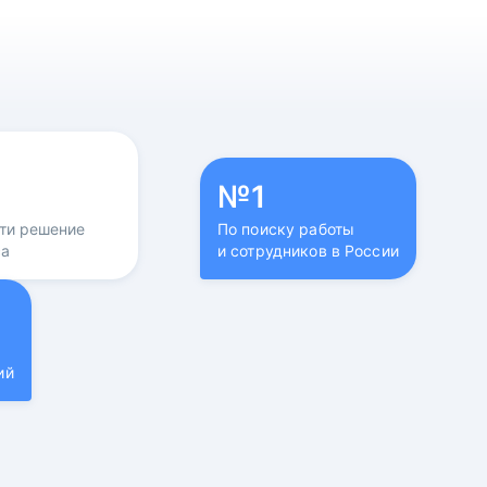
№1
йти решение
По поиску работы
са
и сотрудников в России
ий