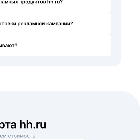
ламных продуктов hh.ru?
готовки рекламной кампании?
ывают?
рта hh.ru
аем стоимость