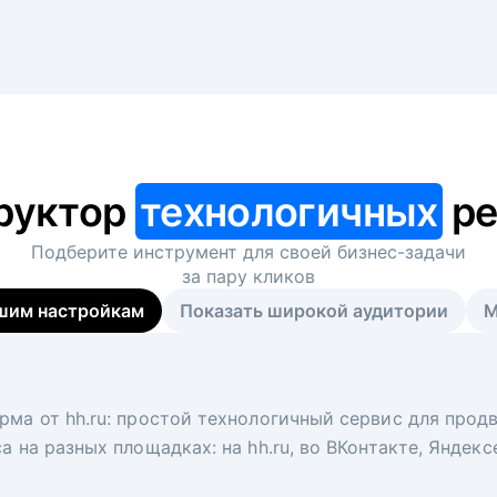
руктор
технологичных
ре
Подберите инструмент для своей
бизнес-задачи
за пару кликов
шим настройкам
Показать широкой аудитории
М
я
 рекрутер
рма от hh.ru: простой технологичный сервис для прод
 для вакансий на главной странице hh.ru. Увеличивает
под ключ. Решите, сколько кандидатов и когда вам нуж
а на разных площадках: на hh.ru, во ВКонтакте, Яндек
ологи, рекрутеры и проектные менеджеры hh.ru с цел
тов