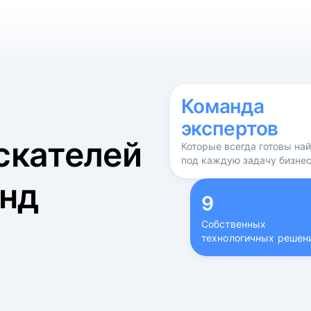
б
Команда
экспертов
скателей
Которые всегда готовы на
под каждую задачу бизне
нд
9
Собственных
технологичных решен