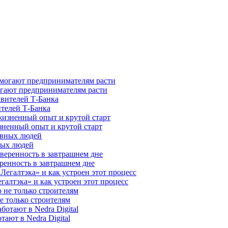
гают предпринимателям расти
ителей Т-Банка
зненный опыт и крутой старт
ных людей
ренность в завтрашнем дне
галтэка» и как устроен этот процесс
е только строителям
ают в Nedra Digital