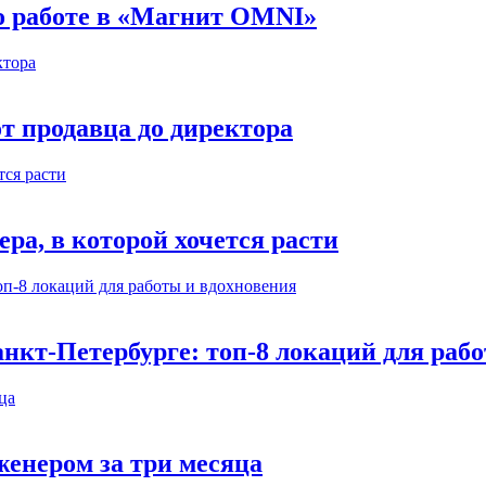
 о работе в «Магнит OMNI»
т продавца до директора
а, в которой хочется расти
нкт-Петербурге: топ-8 локаций для раб
енером за три месяца