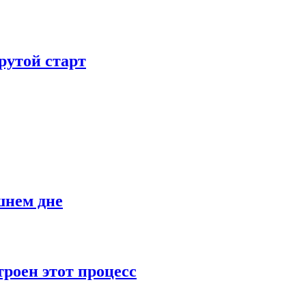
рутой старт
шнем дне
роен этот процесс