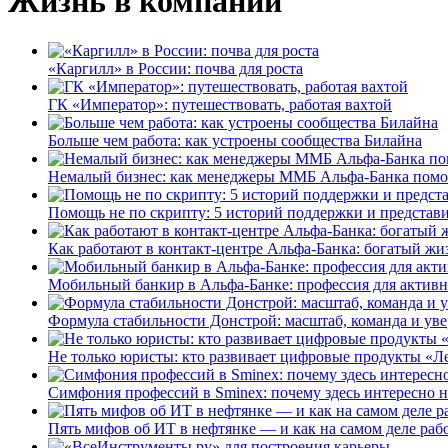
Жизнь в компании
«Каргилл» в России: почва для роста
ГК «Император»: путешествовать, работая вахтой
Больше чем работа: как устроены сообщества Билайна
Немалый бизнес: как менеджеры ММБ Альфа-Банка помо
Помощь не по скрипту: 5 историй поддержки и представ
Как работают в контакт-центре Альфа-Банка: богатый жи
Мобильный банкир в Альфа-Банке: профессия для актив
Формула стабильности Донстрой: масштаб, команда и уве
Не только юристы: кто развивает цифровые продукты «Ле
Симфония профессий в Sminex: почему здесь интересно н
Пять мифов об ИТ в нефтянке — и как на самом деле работ