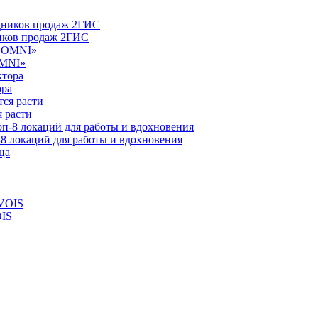
ников продаж 2ГИС
OMNI»
ора
 расти
-8 локаций для работы и вдохновения
OIS