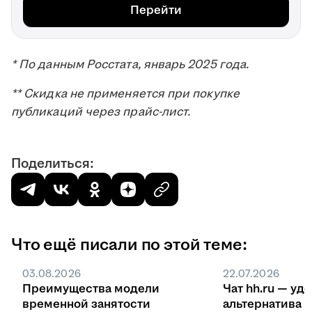
Перейти
* По данным Росстата, январь 2025 года.
** Скидка не применяется при покупке
публикаций через прайс-лист.
Поделиться:
Что ещё писали по этой теме:
03.08.2026
22.07.2026
Преимущества модели
Чат hh.ru — уд
временной занятости
ал