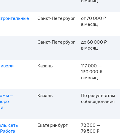
в месяц
строительные
Санкт-Петербург
от 70 000 ₽
в месяц
Санкт-Петербург
до 60 000 ₽
в месяц
ливери
Казань
117 000 —
130 000 ₽
в месяц
комы —
Казань
По результатам
бюро
собеседования
ий
ль, сеть
Екатеринбург
72 300 —
 Работа
79 500 ₽