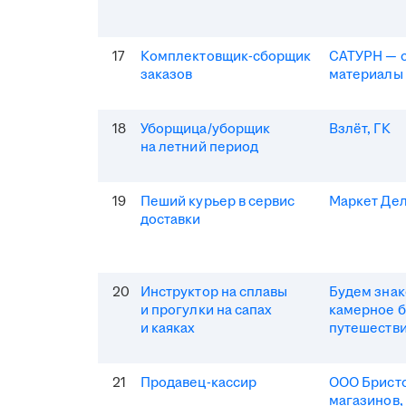
17
Комплектовщик-сборщик
САТУРН — 
заказов
материалы
18
Уборщица/уборщик
Взлёт, ГК
на летний период
19
Пеший курьер в сервис
Маркет Де
доставки
20
Инструктор на сплавы
Будем зна
и прогулки на сапах
камерное 
и каяках
путешеств
21
Продавец-кассир
ООО Бристо
магазинов,