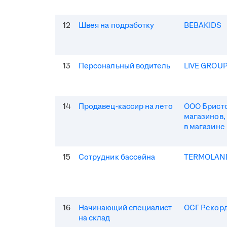
12
Швея на подработку
BEBAKIDS
13
Персональный водитель
LIVE GROU
14
Продавец-кассир на лето
ООО Бристо
магазинов,
в магазине
15
Сотрудник бассейна
TERMOLAN
16
Начинающий специалист
ОСГ Рекор
на склад