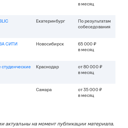
в месяц
BLIC
Екатеринбург
По результатам
собеседования
ВА СИТИ
Новосибирск
65 000 ₽
в месяц
 студенческие
Краснодар
от 80 000 ₽
в месяц
Самара
от 35 000 ₽
в месяц
и актуальны на момент публикации материала.