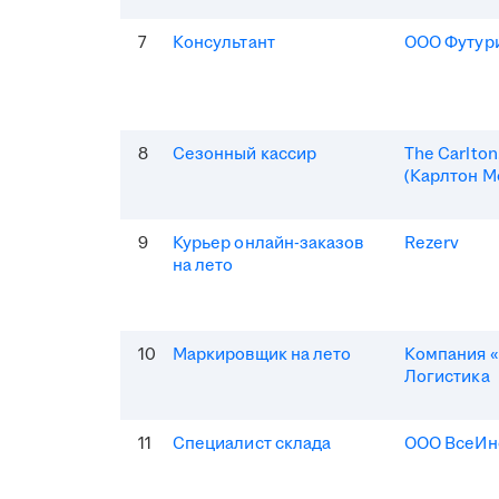
7
Консультант
ООО Футур
8
Сезонный кассир
The Carlto
(Карлтон М
9
Курьер онлайн-заказов
Rezerv
на лето
10
Маркировщик на лето
Компания «
Логистика
11
Специалист склада
ООО ВсеИн