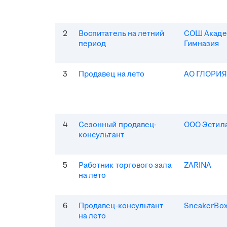
2
Воспитатель на летний
СОШ Акаде
период
Гимназия
3
Продавец на лето
АО ГЛОРИ
4
Сезонный продавец-
ООО Эстила
консультант
5
Работник торгового зала
ZARINA
на лето
6
Продавец-консультант
SneakerBo
на лето