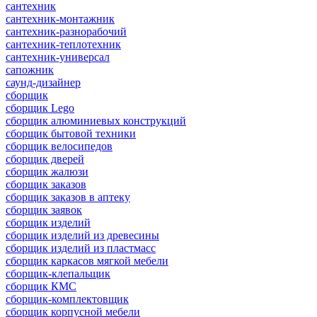
сантехник
сантехник-монтажник
сантехник-разнорабочий
сантехник-теплотехник
сантехник-универсал
сапожник
саунд-дизайнер
сборщик
сборщик Lego
сборщик алюминиевых конструкций
сборщик бытовой техники
сборщик велосипедов
сборщик дверей
сборщик жалюзи
сборщик заказов
сборщик заказов в аптеку
сборщик заявок
сборщик изделий
сборщик изделий из древесины
сборщик изделий из пластмасс
сборщик каркасов мягкой мебели
сборщик-клепальщик
сборщик КМС
сборщик-комплектовщик
сборщик корпусной мебели