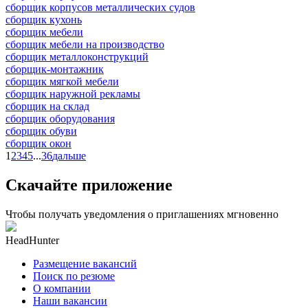
сборщик корпусов металлических судов
сборщик кухонь
сборщик мебели
сборщик мебели на производство
сборщик металлоконструкций
сборщик-монтажник
сборщик мягкой мебели
сборщик наружной рекламы
сборщик на склад
сборщик оборудования
сборщик обуви
сборщик окон
1
2
3
4
5
...
36
дальше
Скачайте приложение
Чтобы получать уведомления о приглашениях мгновенно
HeadHunter
Размещение вакансий
Поиск по резюме
О компании
Наши вакансии