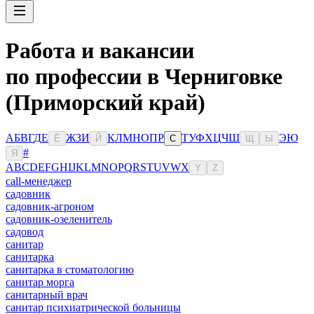
Работа и вакансии
по профессии в Черниговке
(Приморский край)
А
Б
В
Г
Д
Е
Ж
З
И
К
Л
М
Н
О
П
Р
Т
У
Ф
Х
Ц
Ч
Ш
Э
Ю
Ё
Й
С
Щ
Ы
#
Я
A
B
C
D
E
F
G
H
I
J
K
L
M
N
O
P
Q
R
S
T
U
V
W
X
Y
Z
сall-менеджер
садовник
садовник-агроном
садовник-озеленитель
садовод
санитар
санитарка
санитарка в стоматологию
санитар морга
санитарный врач
санитар психиатрической больницы